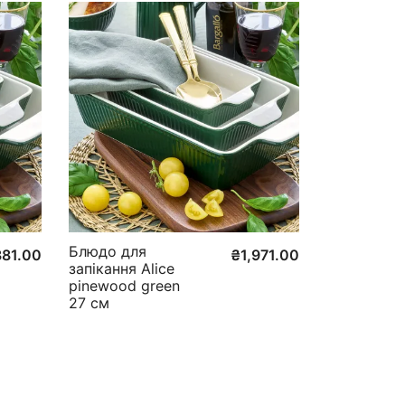
Блюдо для
381.00
₴
1,971.00
запікання Alice
pinewood green
27 см