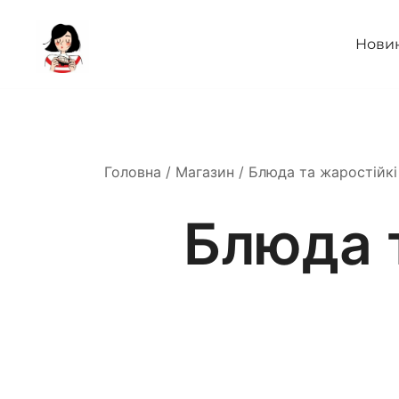
Перейти
до
Нови
вмісту
декор, інтер‘єр, посуд
Дирижабль
Головна
/
Магазин
/ Блюда та жаростійкі
Блюда т