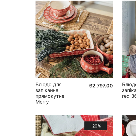
Блюдо для
Блюд
₴
2,797.00
запікання
запік
прямокутне
red 3
Merry
-20%