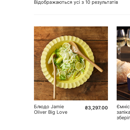
Відображаються усі з 10 результатів
Блюдо Jamie
Ємніс
₴
3,297.00
Oliver Big Love
запік
збері