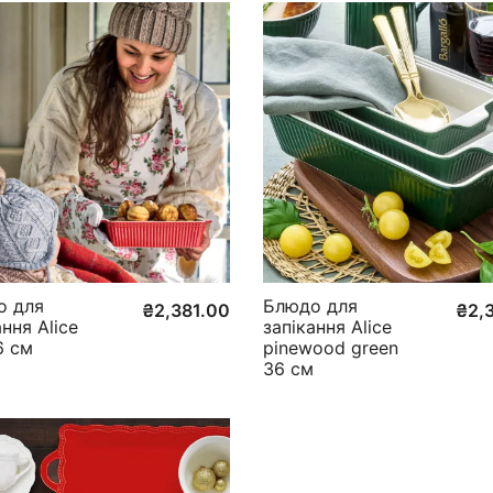
о для
Блюдо для
₴
2,381.00
₴
2,
ання Alice
запікання Alice
6 см
pinewood green
36 см