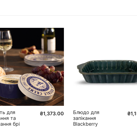
ть для
Блюдо для
₴
1,373.00
₴
1,
ання та
запікання
гання брі
Blackberry