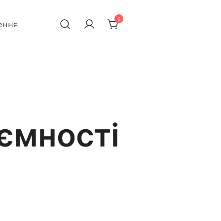
0
ення
 ємності