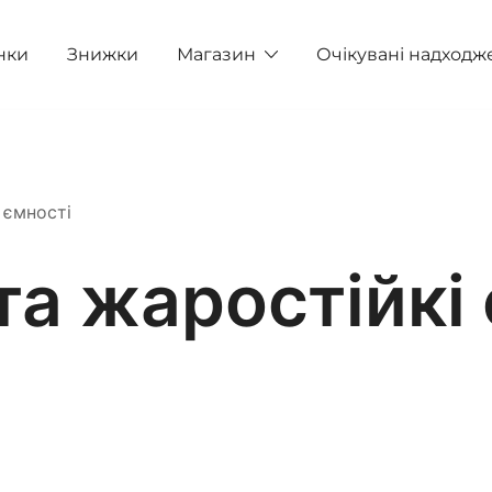
нки
Знижки
Магазин
Очікувані надходж
 ємності
а жаростійкі