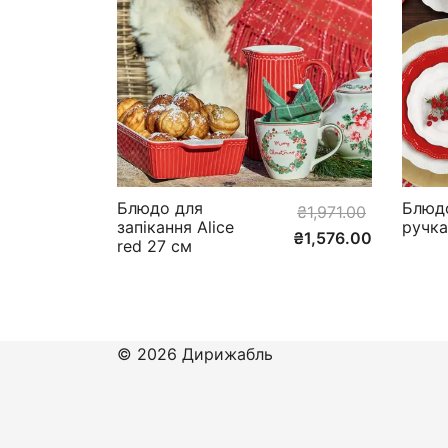
Блюдо для
Блюд
₴
1,971.00
запікання Alice
ручк
₴
1,576.00
red 27 см
© 2026 Дирижабль