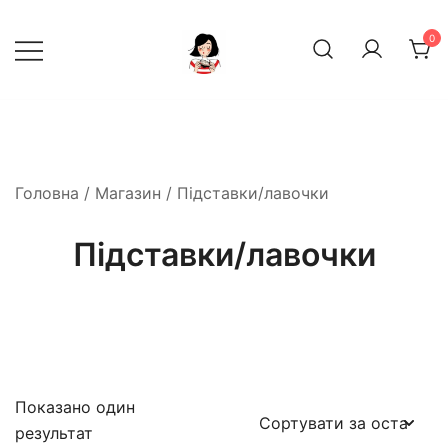
Перейти
до
0
вмісту
декор, інтер‘єр, посуд
Дирижабль
Головна
/
Магазин
/ Підставки/лавочки
Підставки/лавочки
Показано один
результат