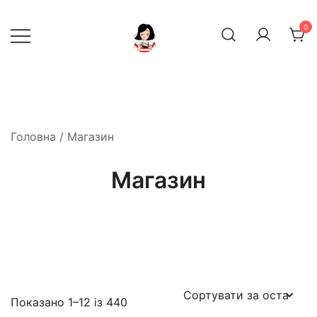
Перейти
до
0
вмісту
декор, інтер‘єр, посуд
Дирижабль
Головна
/ Магазин
Магазин
Показано 1–12 із 440