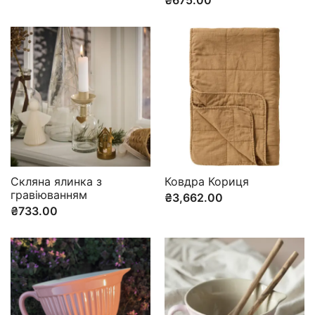
₴
675.00
Скляна ялинка з
Ковдра Кориця
гравіюванням
₴
3,662.00
₴
733.00