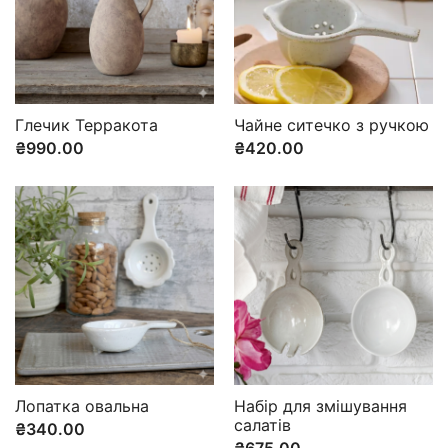
Глечик Терракота
Чайне ситечко з ручкою
₴
990.00
₴
420.00
Лопатка овальна
Набір для змішування
салатів
₴
340.00