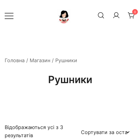
Перейти
до
0
вмісту
декор, інтер‘єр, посуд
Дирижабль
Головна
/
Магазин
/ Рушники
Рушники
Відображаються усі з 3
результатів