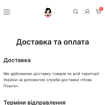
Перейти
до
0
вмісту
декор, інтер‘єр, посуд
Дирижабль
Доставка та оплата
Доставка
Ми здійснюємо доставку товарів по всій території
України за допомогою служби доставки «Нова
Пошта».
Терміни відправлення